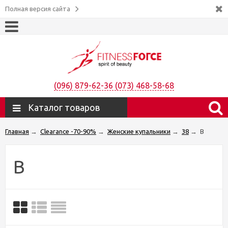
Полная версия сайта
(096) 879-62-36 (073) 468-58-68
Каталог товаров
Главная
→
Clearance -70-90%
→
Женские купальники
→
38
→
B
B