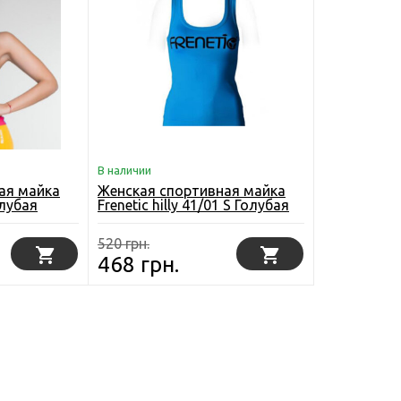
В наличии
ая майка
Женская спортивная майка
олубая
Frenetic hilly 41/01 S Голубая
520 грн.
468 грн.