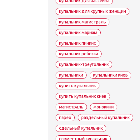
купальник для бассейна
купальник для крупных женщин
купальник магистраль
купальник мариам
купальник пинкис
купальник ребекка
купальник-треугольник
купальники
купальники киев
купить купальник
купить купальник киев
магистраль
монокини
парео
раздельный купальник
сдельный купальник
совместный купальник