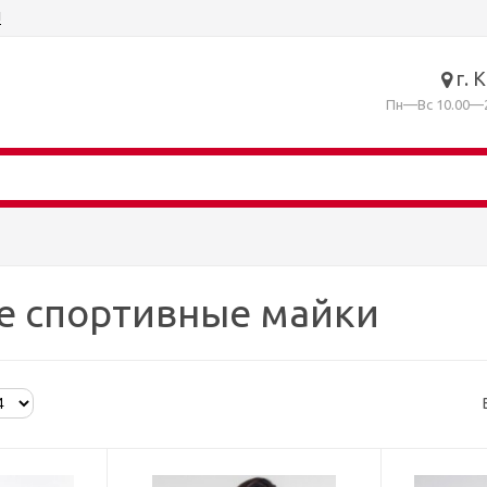
ы
г. 
Пн—Вс 10.00—2
е спортивные майки