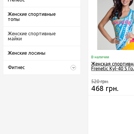
Женские спортивные
топы
Женские спортивные
майки
Женские лосины
В наличии
Женская спортивн
Фитнес
Frenetic Kyl-40 S Г
520 грн.
468 грн.