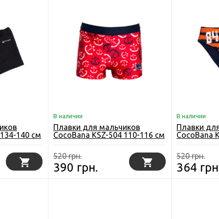
В наличии
В наличии
иков
Плавки для мальчиков
Плавки дл
134-140 см
CocoBana KSZ-504 110-116 см
CocoBana K
Красные
Разноцвет
520 грн.
520 грн.
390 грн.
364 грн