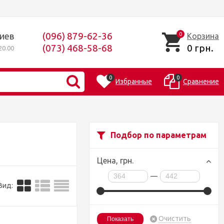
(096) 879-62-36
Киев
0
Корзина
(073) 468-58-68
0 грн.
0.00
0
0
Избранные
Сравнение
Подбор по параметрам
Цена,
грн.
—
Вид:
Очистить