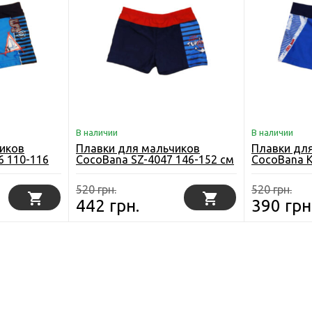
В наличии
В наличии
иков
Плавки для мальчиков
Плавки дл
6 110-116
CocoBana SZ-4047 146-152 см
CocoBana K
Разноцветные
см Синие
520 грн.
520 грн.
442 грн.
390 грн