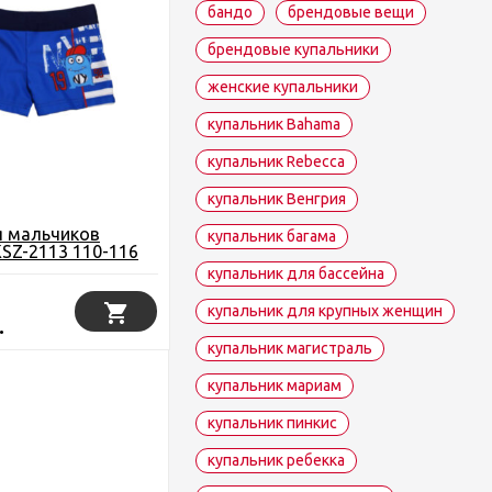
бандо
брендовые вещи
брендовые купальники
женские купальники
купальник Bahama
купальник Rebecca
купальник Венгрия
я мальчиков
купальник багама
SZ-2113 110-116
купальник для бассейна
купальник для крупных женщин
.
купальник магистраль
купальник мариам
купальник пинкис
купальник ребекка