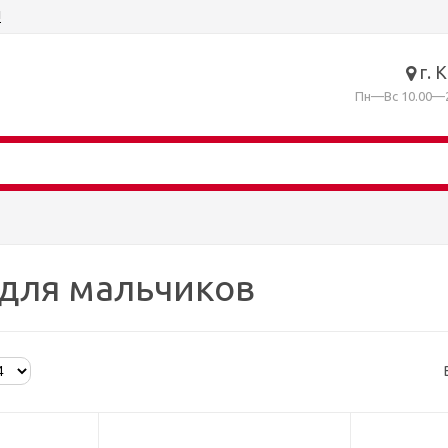
ы
г. 
Пн—Вс 10.00—2
для мальчиков