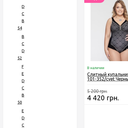
D
C
B
54
B
С
D
52
F
В наличии
E
Слитный купальни
101-352/cvet Черн
D
C
5 200 грн.
B
4 420 грн.
50
E
D
C