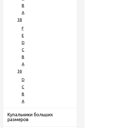
B
A
38
F
E
D
C
B
A
36
D
C
B
А
Купальники больших
размеров