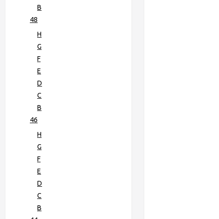
B
48
H
G
F
E
D
C
B
46
H
G
F
E
D
C
B