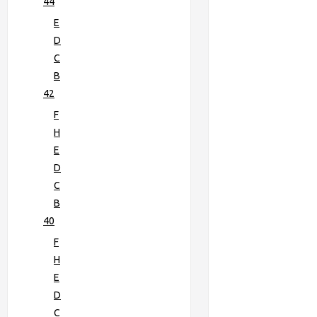
44
E
D
C
B
42
F
H
E
D
C
B
40
F
H
E
D
C