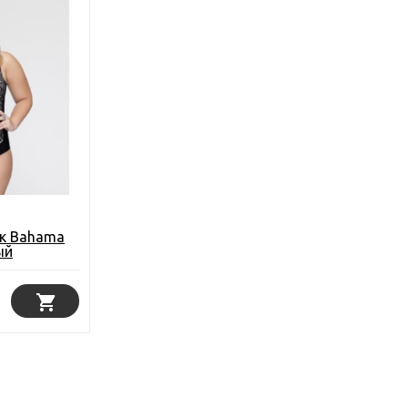
к Bahama
ый