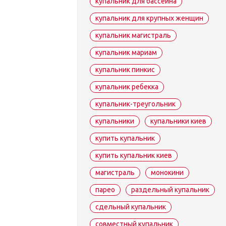
купальник для бассейна
купальник для крупных женщин
купальник магистраль
купальник мариам
купальник пинкис
купальник ребекка
купальник-треугольник
купальники
купальники киев
купить купальник
купить купальник киев
магистраль
монокини
парео
раздельный купальник
сдельный купальник
совместный купальник