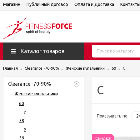
Магазин
Публичный договор
Оплата и Доставка
Контакт
Каталог товаров
Главная
→
Clearance -70-90%
→
Женские купальники
→
60
→
C
Clearance -70-90%
C
Женские купальники
60
C
Показывать по:
58
B
56
Скидка!