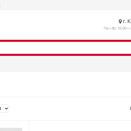
ы
г. 
Пн—Вс 10.00—2