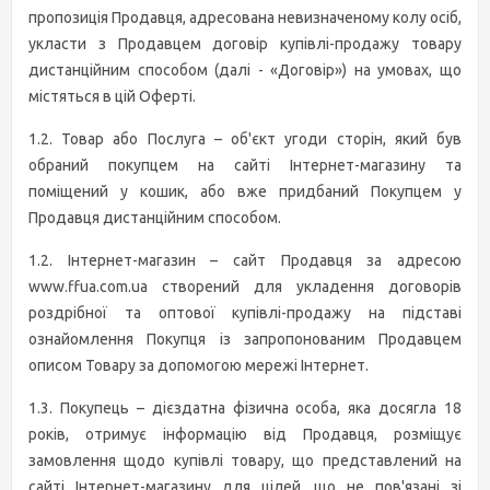
пропозиція Продавця, адресована невизначеному колу осіб,
укласти з Продавцем договір купівлі-продажу товару
дистанційним способом (далі - «Договір») на умовах, що
містяться в цій Оферті.
1.2. Товар або Послуга – об'єкт угоди сторін, який був
обраний покупцем на сайті Інтернет-магазину та
поміщений у кошик, або вже придбаний Покупцем у
Продавця дистанційним способом.
1.2. Інтернет-магазин – сайт Продавця за адресою
www.ffua.com.ua створений для укладення договорів
роздрібної та оптової купівлі-продажу на підставі
ознайомлення Покупця із запропонованим Продавцем
описом Товару за допомогою мережі Інтернет.
1.3. Покупець – дієздатна фізична особа, яка досягла 18
років, отримує інформацію від Продавця, розміщує
замовлення щодо купівлі товару, що представлений на
сайті Інтернет-магазину для цілей, що не пов'язані зі